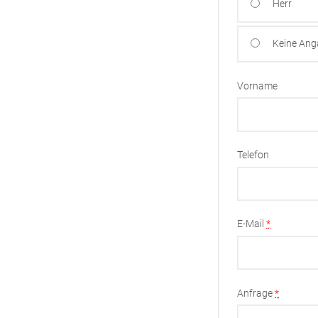
Herr
Keine An
Vorname
Telefon
E-Mail
*
Anfrage
*