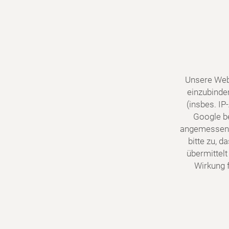
Unsere Web
einzubinde
(insbes. I
Google be
angemessene
bitte zu, 
übermittelt
Wirkung f